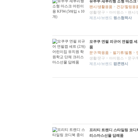
유쭈쭈 새부리형 소형 마스크 어린
팬시/생활용품
>
건강/힐링용
생활/문구
>
아이윙스
>
팬시/
제조사/브렌드
윙스협력사
모쿠쿠 연필 피규어 연필캡 세
품
문구/학용품
>
필기류/필통
>
생활/문구
>
아이윙스
>
문구/
제조사/브렌드
팝콘팬시
프리티 트렌디 스타일링 코디
리스마스선물 답례품