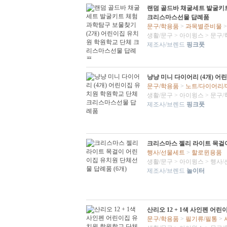
랜덤 골드바 채굴세트 발굴키트
크리스마스선물 답례품
문구/학용품
>
과목별준비물
생활/문구
>
아이윙스
>
문구/
제조사/브렌드
핑크풋
냥냥 미니 다이어리 (4개) 
문구/학용품
>
노트/다이어리
생활/문구
>
아이윙스
>
문구/
제조사/브렌드
핑크풋
크리스마스 젤리 라이트 목걸이
행사/선물세트
>
할로윈용품
생활/문구
>
아이윙스
>
행사/
제조사/브렌드
놀이터
산리오 12 + 1색 사인펜 
문구/학용품
>
필기류/필통
>