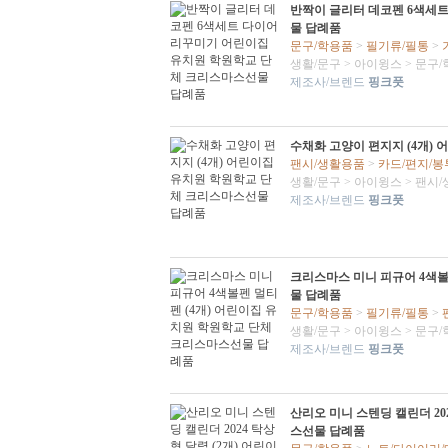
반짝이 글리터 데코펜 6색세
물 답례품
문구/학용품
>
필기류/필통
>
생활/문구
>
아이윙스
>
문구/
제조사/브렌드
핑크풋
수채화 고양이 편지지 (4개)
팬시/생활용품
>
카드/편지/봉
생활/문구
>
아이윙스
>
팬시/
제조사/브렌드
핑크풋
크리스마스 미니 피규어 4색볼
물 답례품
문구/학용품
>
필기류/필통
>
생활/문구
>
아이윙스
>
문구/
제조사/브렌드
핑크풋
산리오 미니 스텐딩 캘린더 20
스선물 답례품