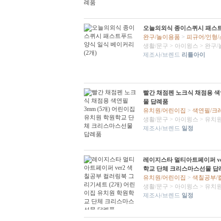
오늘의외식 종이스퀴시 패스트푸
완구/놀이용품
>
피규어/인형
생활/문구
>
아이윙스
>
완구/
제조사/브렌드
리틀아이
빨간 채점펜 노크식 채점용 색
물 답례품
유치원/어린이집
>
색연필/크
생활/문구
>
아이윙스
>
유치원
제조사/브렌드
일정
레이지스타 멀티아트페이퍼 ve
학교 단체 크리스마스선물 답
유치원/어린이집
>
색칠공부/
생활/문구
>
아이윙스
>
유치원
제조사/브렌드
일정