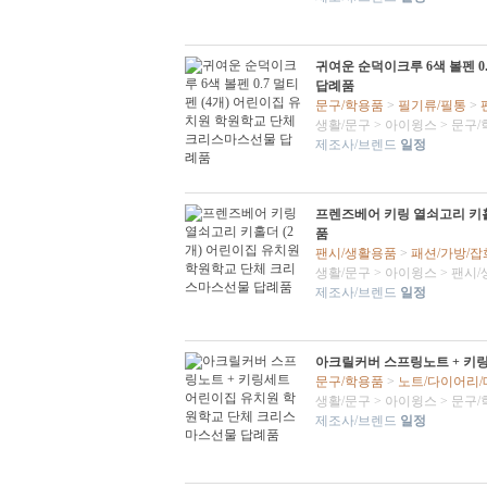
귀여운 순덕이크루 6색 볼펜 0
답례품
문구/학용품
>
필기류/필통
>
생활/문구
>
아이윙스
>
문구/
제조사/브렌드
일정
프렌즈베어 키링 열쇠고리 키홀
품
팬시/생활용품
>
패션/가방/잡
생활/문구
>
아이윙스
>
팬시/
제조사/브렌드
일정
아크릴커버 스프링노트 + 키
문구/학용품
>
노트/다이어리
생활/문구
>
아이윙스
>
문구/
제조사/브렌드
일정