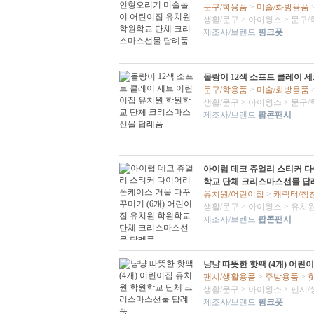
문구/학용품
>
미술/화방용품
생활/문구
>
아이윙스
>
문구/
제조사/브렌드
핑크풋
몰랑이 12색 소프트 클레이 
문구/학용품
>
미술/화방용품
생활/문구
>
아이윙스
>
문구/
제조사/브렌드
팝콘팬시
아이럽 데코 쥬얼리 스티커 다
학교 단체 크리스마스선물 답
유치원/어린이집
>
캐릭터/칭
생활/문구
>
아이윙스
>
유치원
제조사/브렌드
팝콘팬시
냥냥 따뜻한 핫팩 (4개) 어
팬시/생활용품
>
주방용품
>
생활/문구
>
아이윙스
>
팬시/
제조사/브렌드
핑크풋