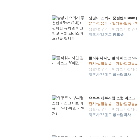
냥냥이 스퀴시 중성펜 0.5m
문구/학용품
>
필기류/필통
>
생활/문구
>
아이윙스
>
문구/
제조사/브렌드
핑크풋
플라워디자인 컬러 마스크 50
팬시/생활용품
>
건강/힐링용
생활/문구
>
아이윙스
>
팬시/
제조사/브렌드
윙스협력사
유쭈쭈 새부리형 소형 마스크 어린
팬시/생활용품
>
건강/힐링용
생활/문구
>
아이윙스
>
팬시/
제조사/브렌드
윙스협력사