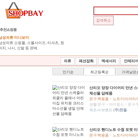
남성의류 미니보이
남성의류 쇼핑몰, 스몰사이즈, 티셔츠, 청
바지, 나시, 신발 등 판매.
의류
패션잡화
액세서리
인테리
인기순
최근등록순
가격낮은
산리오 양장 다이어리 만년 
체선물 답례품
문구/학용품
>
노트/다이어리
생활/문구
>
아이윙스
>
문구/
제조사/브렌드
(주)한들
산리오 핸디노트 수첩 포켓 
문구/학용품
>
노트/다이어리