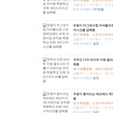
문구/학용품
>
노트/다이어리
생활/문구
>
아이윙스
>
문구/
제조사/브렌드
(주)한들
우옹이 마그넷수첩 자석벨크로
마스선물 답례품
문구/학용품
>
노트/다이어리
생활/문구
>
아이윙스
>
문구/
제조사/브렌드
일정
우주인 LED 라이트 키링 열
례품
팬시/생활용품
>
패션/가방/잡
생활/문구
>
아이윙스
>
팬시/
제조사/브렌드
일정
우옹이 뜯어쓰는 메모패드 메모
품
문구/학용품
>
노트/다이어리
생활/문구
>
아이윙스
>
문구/
제조사/브렌드
일정