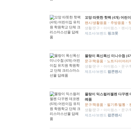
꼬망 따뜻한 핫팩 (4개) 어
팬시/생활용품
>
주방용품
>
생활/문구
>
아이윙스
>
팬시/
제조사/브렌드
핑크풋
몰랑이 폭신폭신 미니수첩 (4
문구/학용품
>
노트/다이어리
생활/문구
>
아이윙스
>
문구/
제조사/브렌드
팝콘팬시
몰랑이 믹스컬러젤펜 다꾸펜 데
례품
문구/학용품
>
필기류/필통
>
생활/문구
>
아이윙스
>
문구/
제조사/브렌드
팝콘팬시