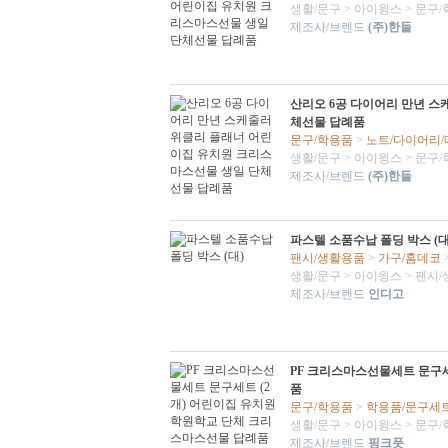
생활/문구
>
아이윙스
>
문구/
제조사/브렌드
(주)한들
산리오 6공 다이어리 만년 스
체선물 답례품
문구/학용품
>
노트/다이어리
생활/문구
>
아이윙스
>
문구/
제조사/브렌드
(주)한들
파스텔 소품수납 폴딩 박스 (대
팬시/생활용품
>
가구/홈데코
생활/문구
>
아이윙스
>
팬시/
제조사/브렌드
인디고
PF 크리스마스선물세트 문구세
품
문구/학용품
>
학용품/문구세
생활/문구
>
아이윙스
>
문구/
제조사/브렌드
핑크풋