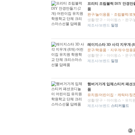
프리티 조립블럭 DIY 안경만
품
완구/놀이용품
>
조립블럭/로
생활/문구
>
아이윙스
>
완구/
제조사/브렌드
일정
레이지스타 3D 사각 지우개 
문구/학용품
>
지우개/수정용
생활/문구
>
아이윙스
>
문구/
제조사/브렌드
일정
햄버거가게 입체스티커 패션코
품
유치원/어린이집
>
캐릭터/칭
생활/문구
>
아이윙스
>
유치원
제조사/브렌드
스티커월드