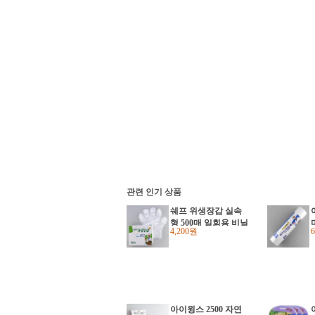
관련 인기 상품
쉐프 위생장갑 실속
형 500매 일회용 비닐
4,200원
장갑
아이윙스 2500 자연