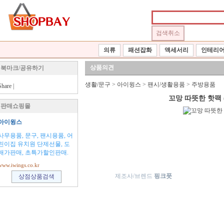
의류
패션잡화
액세서리
인테리
상품의견
북마크/공유하기
생활/문구
>
아이윙스
>
팬시/생활용품
>
주방용품
Share
|
꼬망 따뜻한 핫팩
판매쇼핑몰
아이윙스
사무용품, 문구, 팬시용품, 어
린이집 유치원 단제선물, 도
매가판매, 초특가할인판매.
www.iwings.co.kr
제조사/브렌드
핑크풋