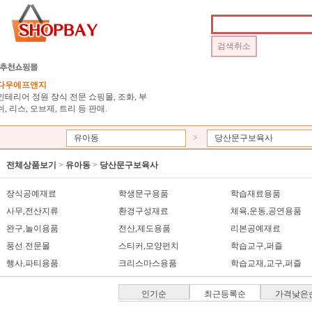
다우에프앤지
인테리어 정원 장식 전문 쇼핑몰, 조화, 부
쉬, 리스, 오브제, 트리 등 판매.
유아동
>
당산문구보육사
전체상품보기
>
유아동
>
당산문구보육사
장식공예재료
학생문구용품
학습재료용품
사무,전산지류
환경구성재료
체육,운동,공연용품
완구,놀이용품
전산,제도용품
리본공예재료
풍선 전문몰
스티커,모양펀치
학습교구,퍼즐
행사,파티용품
크리스마스용품
학습교재,교구,퍼즐
인기순
최근등록순
가격낮은