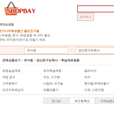
문구사무화방할인 좋은친구들
사무용품, 문구, 화방용품 50~20% 할인
판매, 유치원/어린이집 만들기 재료
유아동
>
당산문구보육사
전체상품보기
>
유아동
>
당산문구보육사
>
학습재료용품
초등실습재료
유아학습재료
글라이더
작업 공구
지도, 지구본
자석
고무동력기
나침반, 쇠구슬
종이탈,부채만들기
모조지트레싱지
퍼즐만들기
사포, 스펀지등
인기순
최근등록순
가격낮은