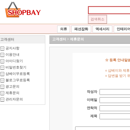
의류
패션잡화
액세서리
인테리
고객센터 > 제휴문의
고객센터
공지사항
이용안내
☆ 등록 안내말씀
아이디찾기
비밀번호찾기
○ 샵베이와 제
샵베이무료등록
○ 답변을 받기 
블로그무료등록
광고문의
작성자
제휴문의
관리자문의
이메일
연락처
제목