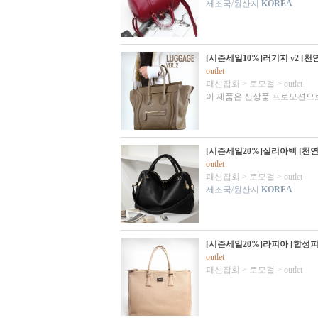
제조국/원산지
KOREA
[시즌세일10%]러기지 v2 [
outlet
패션잡화
>
토모걸
>
outlet
이 제품은 신상품 프로모션으로
[시즌세일20%]실리아백 [천연
outlet
패션잡화
>
토모걸
>
outlet
제조국/원산지
KOREA
[시즌세일20%]라피아 [합성피
outlet
패션잡화
>
토모걸
>
outlet