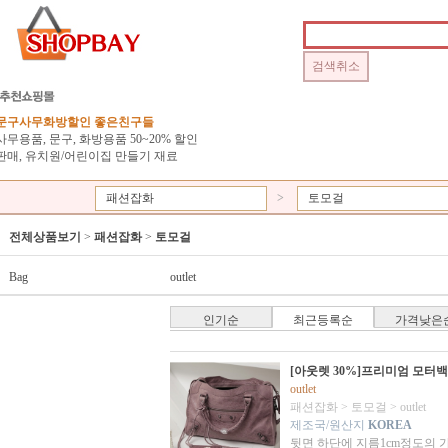
문구사무화방할인 좋은친구들
사무용품, 문구, 화방용품 50~20% 할인
판매, 유치원/어린이집 만들기 재료
패션잡화
>
토모걸
전체상품보기
>
패션잡화
>
토모걸
Bag
outlet
인기순
최근등록순
가격낮은
[아웃렛 30%]프리미엄 모터백
outlet
패션잡화
>
토모걸
>
outlet
제조국/원산지
KOREA
뒷면 하단에 지름1cm정도의 