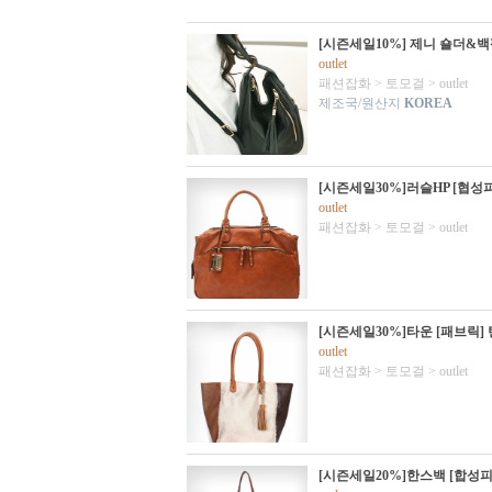
[시즌세일10%] 제니 숄더&백
outlet
패션잡화
>
토모걸
>
outlet
제조국/원산지
KOREA
[시즌세일30%]러슬HP [협성
outlet
패션잡화
>
토모걸
>
outlet
[시즌세일30%]타운 [패브릭]
outlet
패션잡화
>
토모걸
>
outlet
[시즌세일20%]한스백 [합성피