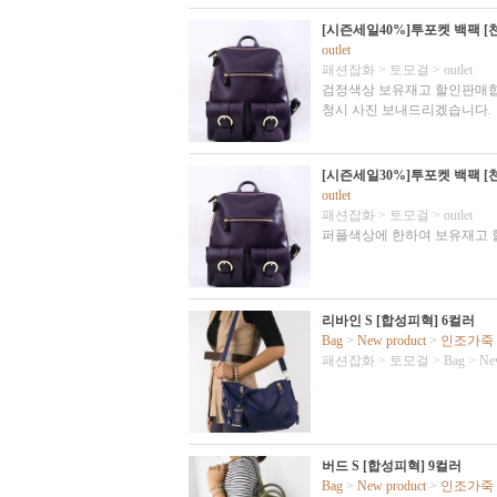
[시즌세일40%]투포켓 백팩 [
outlet
패션잡화
>
토모걸
>
outlet
검정색상 보유재고 할인판매합니
청시 사진 보내드리겠습니다.
[시즌세일30%]투포켓 백팩 [
outlet
패션잡화
>
토모걸
>
outlet
퍼플색상에 한하여 보유재고 
리바인 S [합성피혁] 6컬러
Bag
>
New product
>
인조가죽
패션잡화
>
토모걸
>
Bag
>
Ne
버드 S [합성피혁] 9컬러
Bag
>
New product
>
인조가죽