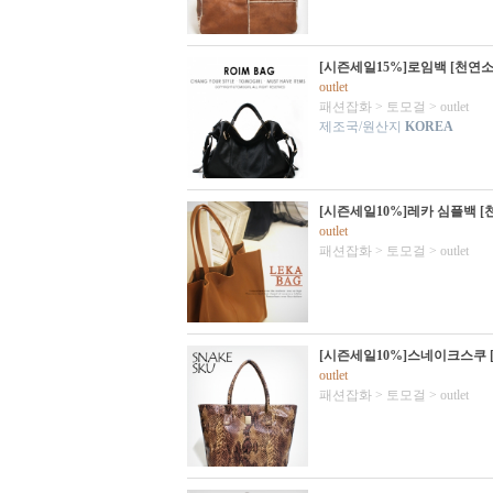
[시즌세일15%]로임백 [천연
outlet
패션잡화
>
토모걸
>
outlet
제조국/원산지
KOREA
[시즌세일10%]레카 심플백 [
outlet
패션잡화
>
토모걸
>
outlet
[시즌세일10%]스네이크스쿠 
outlet
패션잡화
>
토모걸
>
outlet