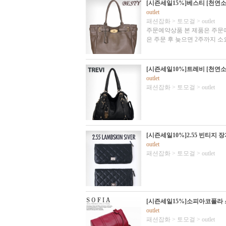
[시즌세일15%]베스티 [천연
outlet
패션잡화
>
토모걸
>
outlet
주문예약상품 본 제품은 주문예
은 주문 후 늦으면 2주까지 소
[시즌세일10%]트레비 [천연
outlet
패션잡화
>
토모걸
>
outlet
[시즌세일10%]2.55 빈티지 
outlet
패션잡화
>
토모걸
>
outlet
[시즌세일15%]소피아코폴라 
outlet
패션잡화
>
토모걸
>
outlet