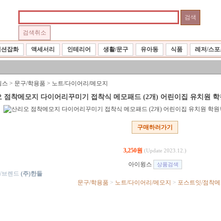
패션잡화
액세서리
인테리어
생활/문구
유아동
식품
레저/스포
윙스
>
문구/학용품
>
노트/다이어리/메모지
 점착메모지 다이어리꾸미기 접착식 메모패드 (2개) 어린이집 유치원 
구매하러가기
3,250원
(Update 2023.12.)
아이윙스
/브렌드
(주)한들
문구/학용품
>
노트/다이어리/메모지
>
포스트잇/점착