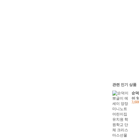
관련 인기 상품
순덕
이 
3,6
린이
학교
스선