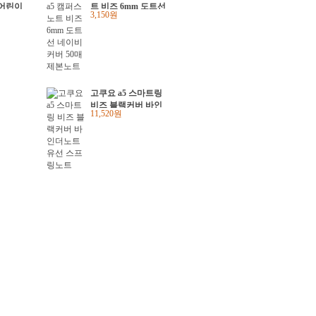
 어린이
트 비즈 6mm 도트선
3,150원
원학교
네이비커버 50매 제
마스선물
본노트
고쿠요 a5 스마트링
비즈 블랙커버 바인
11,520원
더노트 유선 스프링
노트