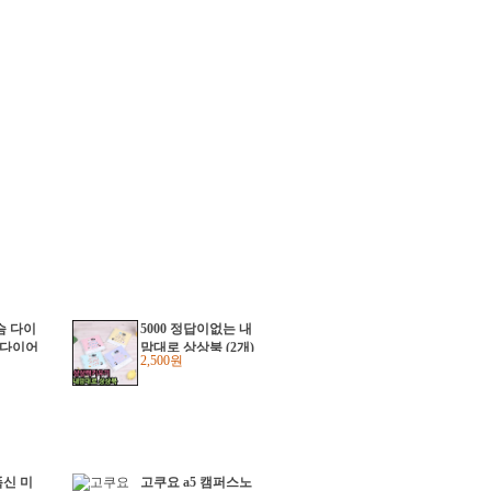
사슴 다이
5000 정답이없는 내
 다이어
맘대로 상상북 (2개)
2,500원
신 미
고쿠요 a5 캠퍼스노