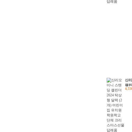
산리
캘린
4,5
달력
유치
체 
답례