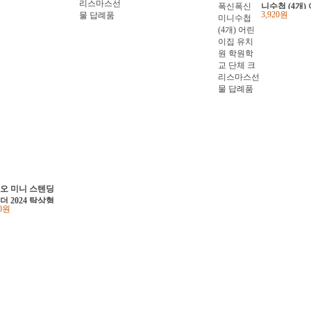
니수첩 (4개)
3,920원
집 유치원 학
단체 크리스
답례품
오 미니 스텐딩
더 2024 탁상형
50원
 (2개) 어린이집
원 학원학교 단
크리스마스선물
품