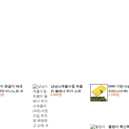
이 뽀글이 에세
냥냥스케줄수첩 위클
6000 기린/
양장 미니노트 어
리 플래너 주간 스케
어리(나이젠)
00원
6,400원
2,100원
집 유치원 학원
줄러 (4개) 어린이집
리수첩
 단체 크리스마
유치원 학원학교 단
물 답례품
체 크리스마스선물
답례품
몰랑이 폭신폭