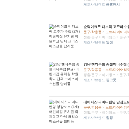
제조사/브렌드
금홍팬시
순덕이크루 패브릭 고주파 수첩
문구/학용품
>
노트/다이어리
생활/문구
>
아이윙스
>
문구/
제조사/브렌드
일정
킹냥 핸디수첩 중철미니수첩 (
문구/학용품
>
노트/다이어리
생활/문구
>
아이윙스
>
문구/
제조사/브렌드
핑크풋
레이지스타 미니밴딩 양장노트
문구/학용품
>
노트/다이어리
생활/문구
>
아이윙스
>
문구/
제조사/브렌드
일정