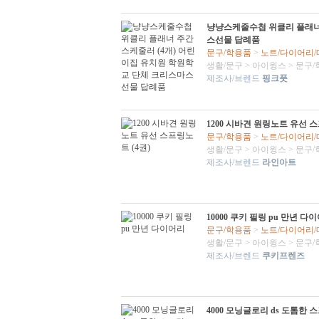
냥냥스케줄수첩 위클리 플래너 
스선물 답례품
문구/학용품
>
노트/다이어리
생활/문구
>
아이윙스
>
문구/
제조사/브렌드
핑크풋
1200 시바견 원링노트 유선 스
문구/학용품
>
노트/다이어리
생활/문구
>
아이윙스
>
문구/
제조사/브렌드
라인아트
10000 쿠키 필링 pu 만년 다
문구/학용품
>
노트/다이어리
생활/문구
>
아이윙스
>
문구/
제조사/브렌드
쿠키프렌즈
4000 모닝글로리 ds 도톰한 