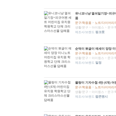
유니코니냥 열쇠일기장+피규어
품
문구/학용품
>
노트/다이어리
생활/문구
>
아이윙스
>
문구/
제조사/브렌드
핑크풋
순덕이 뽀글이 에세이 양장 
문구/학용품
>
노트/다이어리
생활/문구
>
아이윙스
>
문구/
제조사/브렌드
일정
몰랑이 기자수첩 4탄 (4개)
문구/학용품
>
노트/다이어리
생활/문구
>
아이윙스
>
문구/
제조사/브렌드
팝콘팬시