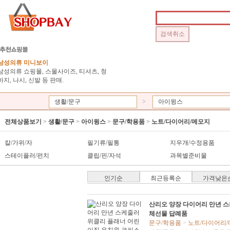
남성의류 미니보이
남성의류 쇼핑몰, 스몰사이즈, 티셔츠, 청
바지, 나시, 신발 등 판매.
생활/문구
>
아이윙스
전체상품보기
>
생활/문구
>
아이윙스
>
문구/학용품
>
노트/다이어리/메모지
칼/가위/자
필기류/필통
지우개/수정용품
스테이플러/펀치
클립/핀/자석
과목별준비물
인기순
최근등록순
가격낮은
산리오 양장 다이어리 만년 
체선물 답례품
문구/학용품
>
노트/다이어리