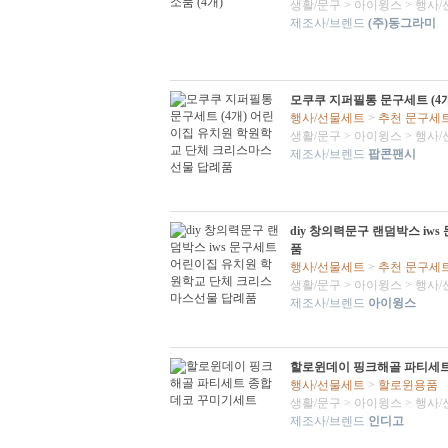
생활/문구
>
아이윙스
>
행사/
제조사/브렌드
(주)동그라미
모쿠쿠 지퍼필통 문구세트 (4
행사/선물세트
>
추천 문구세
생활/문구
>
아이윙스
>
행사/
제조사/브렌드
팝콘팬시
diy 창의력문구 랜덤박스 i
품
행사/선물세트
>
추천 문구세
생활/문구
>
아이윙스
>
행사/
제조사/브렌드
아이윙스
할로윈데이 핑크해골 파티세
행사/선물세트
>
할로윈용품
생활/문구
>
아이윙스
>
행사/
제조사/브렌드
인디고