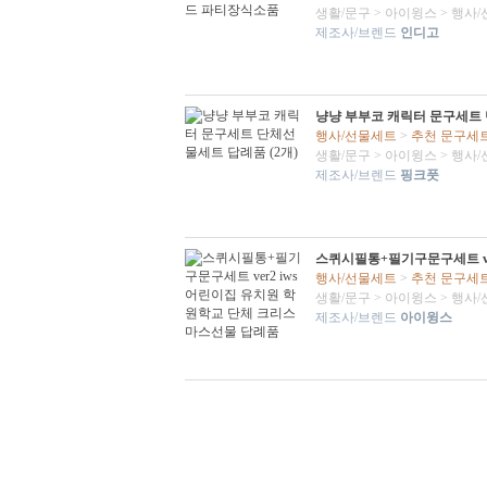
생활/문구
>
아이윙스
>
행사/
제조사/브렌드
인디고
냥냥 부부코 캐릭터 문구세트 
행사/선물세트
>
추천 문구세
생활/문구
>
아이윙스
>
행사/
제조사/브렌드
핑크풋
스퀴시필통+필기구문구세트 ve
행사/선물세트
>
추천 문구세
생활/문구
>
아이윙스
>
행사/
제조사/브렌드
아이윙스