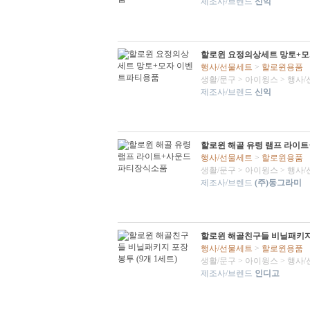
제조사/브렌드
신익
할로윈 요정의상세트 망토+
행사/선물세트
>
할로윈용품
생활/문구
>
아이윙스
>
행사/
제조사/브렌드
신익
할로윈 해골 유령 램프 라이
행사/선물세트
>
할로윈용품
생활/문구
>
아이윙스
>
행사/
제조사/브렌드
(주)동그라미
할로윈 해골친구들 비닐패키지 
행사/선물세트
>
할로윈용품
생활/문구
>
아이윙스
>
행사/
제조사/브렌드
인디고