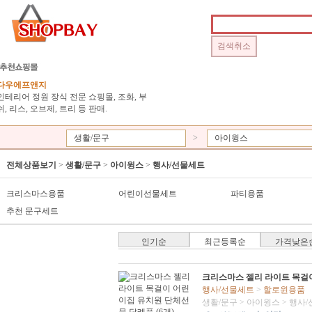
다우에프앤지
인테리어 정원 장식 전문 쇼핑몰, 조화, 부
쉬, 리스, 오브제, 트리 등 판매.
생활/문구
>
아이윙스
전체상품보기
>
생활/문구
>
아이윙스
>
행사/선물세트
크리스마스용품
어린이선물세트
파티용품
추천 문구세트
인기순
최근등록순
가격낮은
크리스마스 젤리 라이트 목걸이
행사/선물세트
>
할로윈용품
생활/문구
>
아이윙스
>
행사/