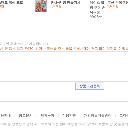
스탠드 탁상 포토
퀴시+키링 만들기세
쿠션 손목쿠션 
00원
1,800원
9,600원
m
 어린이 크리스
트 색칠공부 diy 열쇠
선물 단체선물
고리 어린이집 유치
원 초등 크리스마스
선물
(로그인 후에 쓰기가 가능합니다.)
고/성인 등 상품과 관련이 없거나 피해를 주는 글을 등록시에는 경고 없이 삭제될 수 있
이용안내
|
광고문의
|
제휴문의
|
이용약관
|
개인정보취급방침
|
고객
베이는 상품정보 검색 사이트로써 직접 판매/배송을 하지 않으며, 주문/배송 및 환불