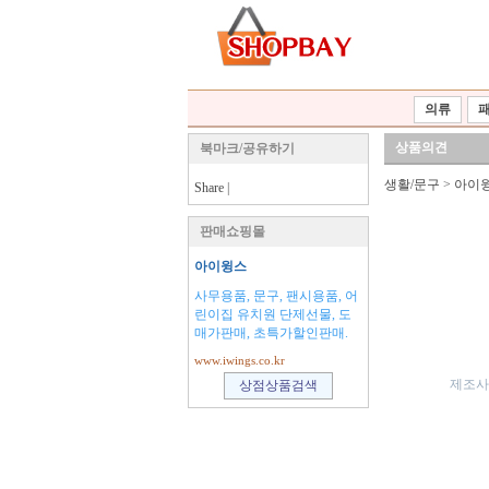
의류
상품의견
북마크/공유하기
생활/문구
>
아이
Share
|
판매쇼핑몰
아이윙스
사무용품, 문구, 팬시용품, 어
린이집 유치원 단제선물, 도
매가판매, 초특가할인판매.
www.iwings.co.kr
제조사