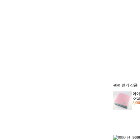
관련 인기 상품
아이
오밀
8,0
폭신
90