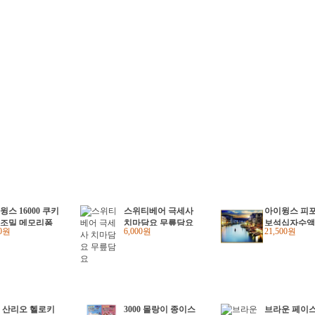
윙스 16000 쿠키
스위티베어 극세사
아이윙스 피
조밀 메모리폼
치마담요 무릎담요
보석십자수액자
00원
6,000원
21,500원
 방석
2 아쿠와폴리스
트 5d 비즈큐
0x50
00 산리오 헬로키
3000 몰랑이 종이스
브라운 페이스