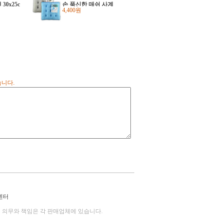
30x25c
손 푹신한 매쉬 사계
4,400원
절 양면방석
습니다.
센터
의 의무와 책임은 각 판매업체에 있습니다.