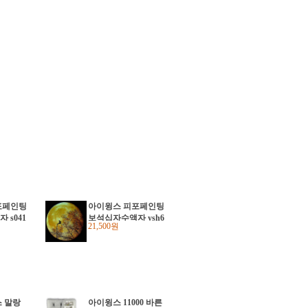
포페인팅
아이윙스 피포페인팅
 s041
보석십자수액자 ysh6
21,500원
 diy키
46 버드인문 diy키트
빅명화 4
5d 비즈큐빅명화 40x
50
 말랑
아이윙스 11000 바른