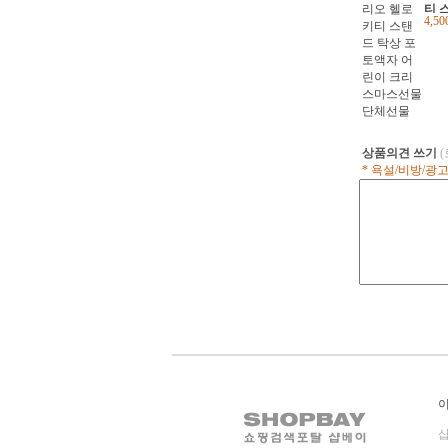
티 
4,5
액자
마스
상품의견 쓰기
* 욕설/비방/광
샵