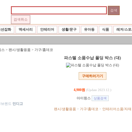
패션잡화
액세서리
인테리어
생활/문구
유아동
식품
레저/스포
윙스
>
팬시/생활용품
>
가구/홈데코
파스텔 소품수납 폴딩 박스 (대)
구매하러가기
4,900원
(Update 2023.12.)
아이윙스
/브렌드
인디고
팬시/생활용품
>
가구/홈데코
>
인테리어소품/자재