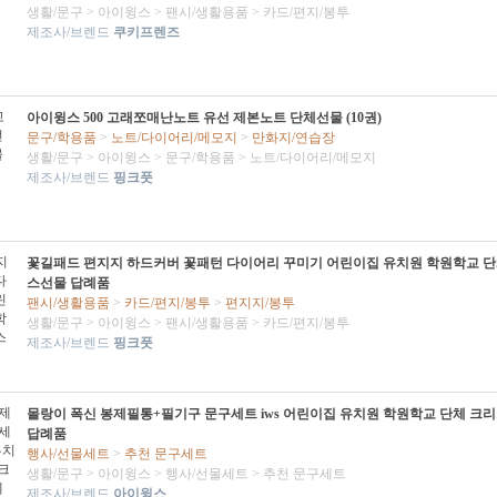
생활/문구
>
아이윙스
>
팬시/생활용품
>
카드/편지/봉투
제조사/브렌드
쿠키프렌즈
아이윙스 500 고래쪼매난노트 유선 제본노트 단체선물 (10권)
문구/학용품
>
노트/다이어리/메모지
>
만화지/연습장
생활/문구
>
아이윙스
>
문구/학용품
>
노트/다이어리/메모지
제조사/브렌드
핑크풋
꽃길패드 편지지 하드커버 꽃패턴 다이어리 꾸미기 어린이집 유치원 학원학교 
스선물 답례품
팬시/생활용품
>
카드/편지/봉투
>
편지지/봉투
생활/문구
>
아이윙스
>
팬시/생활용품
>
카드/편지/봉투
제조사/브렌드
핑크풋
몰랑이 폭신 봉제필통+필기구 문구세트 iws 어린이집 유치원 학원학교 단체 크
답례품
행사/선물세트
>
추천 문구세트
생활/문구
>
아이윙스
>
행사/선물세트
>
추천 문구세트
제조사/브렌드
아이윙스