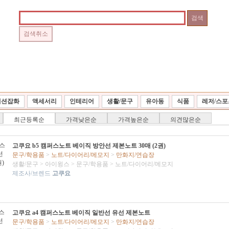
패션잡화
액세서리
인테리어
생활/문구
유아동
식품
레저/스포
최근등록순
가격낮은순
가격높은순
의견많은순
고쿠요 b5 캠퍼스노트 베이직 방안선 제본노트 30매 (2권)
문구/학용품
>
노트/다이어리/메모지
>
만화지/연습장
생활/문구
>
아이윙스
>
문구/학용품
>
노트/다이어리/메모지
제조사/브렌드
고쿠요
고쿠요 a4 캠퍼스노트 베이직 일반선 유선 제본노트
문구/학용품
>
노트/다이어리/메모지
>
만화지/연습장