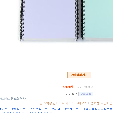
구매하러가기
5,000원
(Update 2020.05.)
아이윙스
/브렌드
윙스협력사
문구/학용품
>
노트/다이어리/메모지
>
중학생/고등학생
선노트
#원링노트
#스프링노트
#공책
#무제노트
#중고등학교입학선물