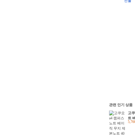
선물
관련 인기 상품
고쿠
트 
5,7
노트