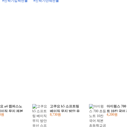
#신학기입학선물
#신학기단체선물
요 a4 캠퍼스노
고쿠요 b5 소프트링
아이윙스 700
베이직 무지 제본
베이직 무지 방안 유
트 10칸 국어
60원
8,730원
4,200원
 40매 무선노트
선 스프링노트
등학교공책 (1