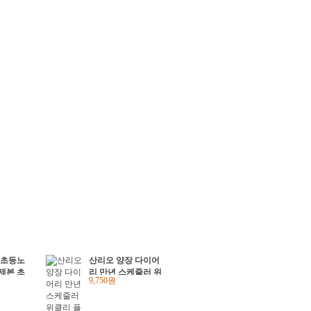
 초등노
산리오 양장 다이어
 제본 초
리 만년 스케줄러 위
9,750원
0권)
클리 플래너 어린이
집 유치원 크리스마
스선물 생일 단체선