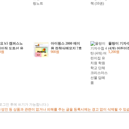
요 b5 캠퍼스노
아이윙스 2000 에이
몰랑이 기자수
베이직 도트선 유
원 접착식메모지 7호
(4개) 어린이
20원
900원
5,200원
제본노트 (2권)
포인팅 점착메모지 (3
원 학원학교 
개)
리스마스선물
(로그인 후에 쓰기가 가능합니다.)
고/성인 등 상품과 관련이 없거나 피해를 주는 글을 등록시에는 경고 없이 삭제될 수 있