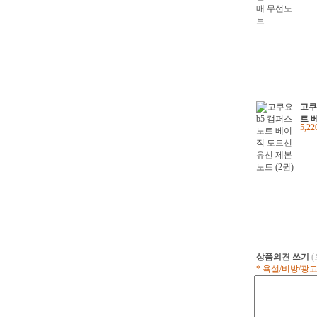
고쿠
트 
5,2
선 
상품의견 쓰기
* 욕설/비방/광