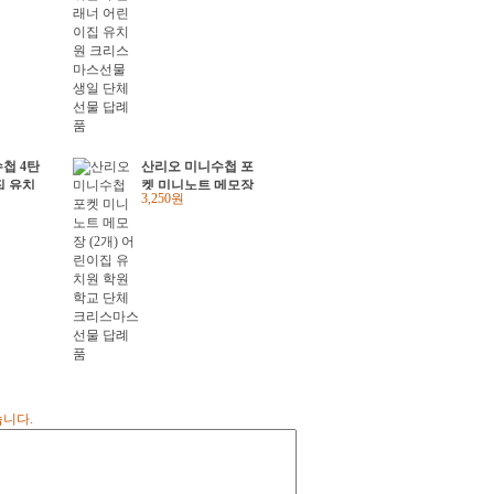
물 답례품
첩 4탄
산리오 미니수첩 포
집 유치
켓 미니노트 메모장
3,250원
단체 크
(2개) 어린이집 유치
 답례품
원 학원학교 단체 크
리스마스선물 답례품
습니다.