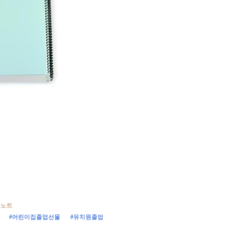
 노트
#어린이집졸업선물
#유치원졸업