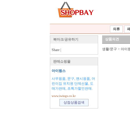
의류
상품의견
북마크/공유하기
생활/문구
>
아이
Share
|
판매쇼핑몰
아이윙스
사무용품, 문구, 팬시용품, 어
린이집 유치원 단제선물, 도
매가판매, 초특가할인판매.
www.iwings.co.kr