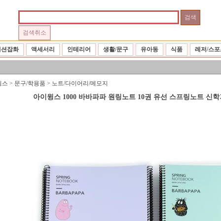
패션잡화
액세서리
인테리어
생활/문구
유아동
식품
레저/스포
윙스
>
문구/학용품
>
노트/다이어리/메모지
아이윙스 1000 바바파파 원링노트 10권 유선 스프링노트 