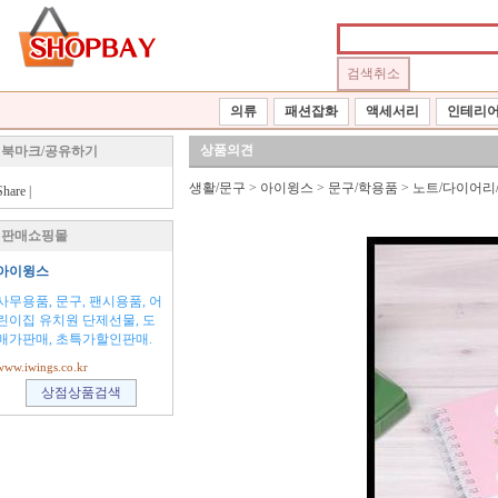
의류
패션잡화
액세서리
인테리
상품의견
북마크/공유하기
생활/문구
>
아이윙스
>
문구/학용품
>
노트/다이어리
Share
|
판매쇼핑몰
아이윙스
사무용품, 문구, 팬시용품, 어
린이집 유치원 단제선물, 도
매가판매, 초특가할인판매.
www.iwings.co.kr