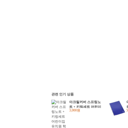
관련 인기 상품
아크릴커버 스프링노
트 + 키링세트 어린이
3,000원
집 유치원 학원학교
단체 크리스마스선물
답례품