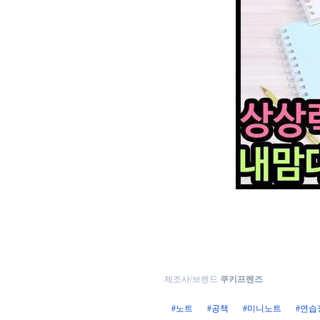
제조사/브렌드
쿠키프렌즈
#노트
#공책
#미니노트
#연습