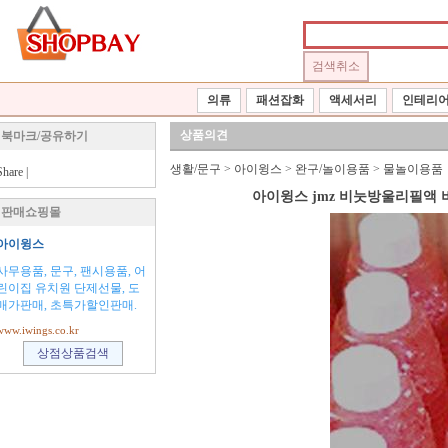
의류
패션잡화
액세서리
인테리
상품의견
북마크/공유하기
생활/문구
>
아이윙스
>
완구/놀이용품
>
물놀이용품
Share
|
아이윙스 jmz 비눗방울리필액 
판매쇼핑몰
아이윙스
사무용품, 문구, 팬시용품, 어
린이집 유치원 단제선물, 도
매가판매, 초특가할인판매.
www.iwings.co.kr