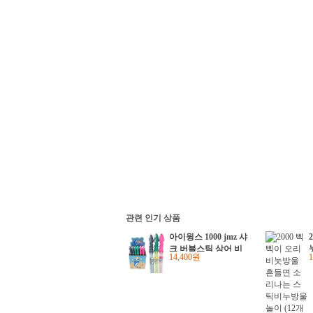
관련 인기 상품
아이윙스 1000 jmz 샤
크 버블스틱 상어 비
14,400원
눗방울 비누방울놀이
(24개입) 어린이 크리
스마스선물 단체선물