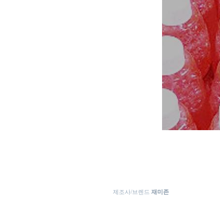
제조사/브렌드
재미존