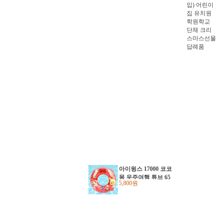
아이윙스 17000 코코
몽 우주여행 튜브 65
5,800원
아동용 손잡이원형튜
브