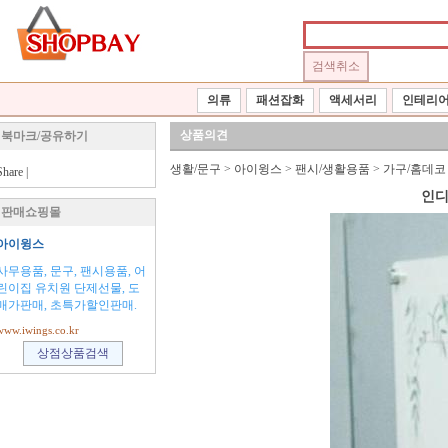
의류
패션잡화
액세서리
인테리
상품의견
북마크/공유하기
생활/문구
>
아이윙스
>
팬시/생활용품
>
가구/홈데코
Share
|
인디
판매쇼핑몰
아이윙스
사무용품, 문구, 팬시용품, 어
린이집 유치원 단제선물, 도
매가판매, 초특가할인판매.
www.iwings.co.kr