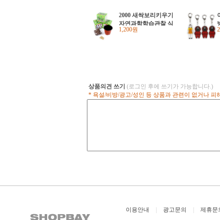
2000 새싹보리키우기
자연과학학습관찰 식
1,200원
물기르기 어린이집
유치원 초등학교 단
체선물 (3개)
상품의견 쓰기
(로그인 후에 쓰기가 가능합니다.)
* 욕설/비방/광고/성인 등 상품과 관련이 없거나 
이용안내
|
광고문의
|
제휴문