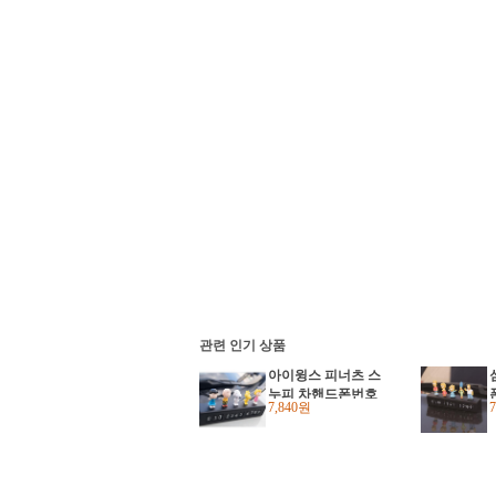
관련 인기 상품
아이윙스 피너츠 스
누피 차핸드폰번호
7,840원
주차번호판 자동차
전화번호판 주차알림
판 연락처