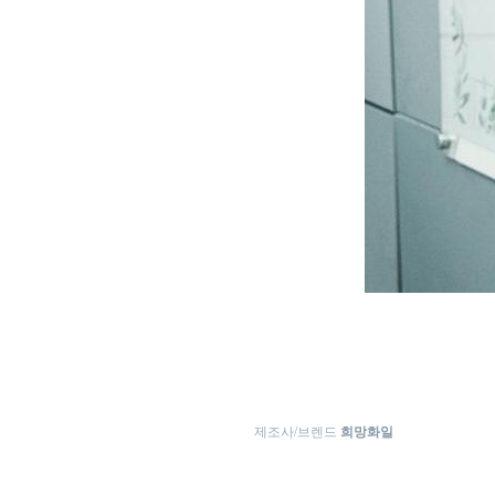
제조사/브렌드
희망화일