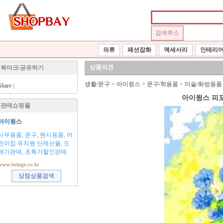
의류
패션잡화
액세서리
인테리
상품의견
북마크/공유하기
생활/문구
>
아이윙스
>
문구/학용품
>
미술/화방용품
Share
|
아이윙스 피포
판매쇼핑몰
아이윙스
사무용품, 문구, 팬시용품, 어
린이집 유치원 단제선물, 도
매가판매, 초특가할인판매.
www.iwings.co.kr