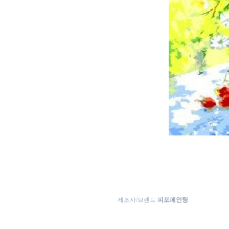
제조사/브렌드
피포페인팅