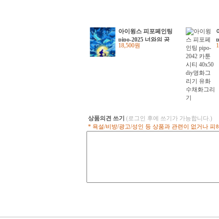
아이윙스 피포페인팅
pipo-2025 너와의 공
18,500원
감 diy명화그리기 그
림그리기
상품의견 쓰기
(로그인 후에 쓰기가 가능합니다.)
* 욕설/비방/광고/성인 등 상품과 관련이 없거나 