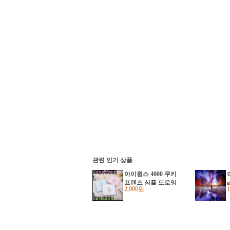
관련 인기 상품
아이윙스 4000 쿠키
프렌즈 심플 드로잉
2,000원
북 스케치북