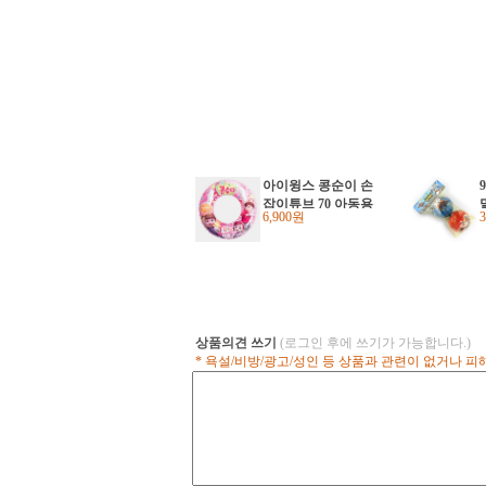
아이윙스 콩순이 손
잡이튜브 70 아동용
6,900원
원형튜브
상품의견 쓰기
(로그인 후에 쓰기가 가능합니다.)
* 욕설/비방/광고/성인 등 상품과 관련이 없거나 