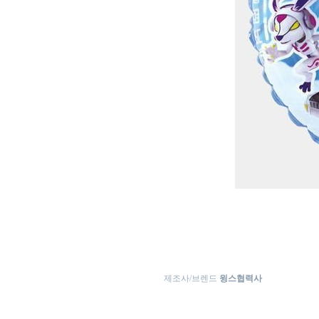
제조사/브렌드
윙스협력사