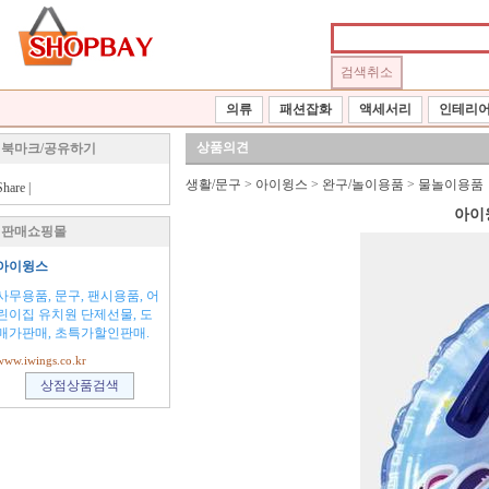
의류
패션잡화
액세서리
인테리
상품의견
북마크/공유하기
생활/문구
>
아이윙스
>
완구/놀이용품
>
물놀이용품
Share
|
아이
판매쇼핑몰
아이윙스
사무용품, 문구, 팬시용품, 어
린이집 유치원 단제선물, 도
매가판매, 초특가할인판매.
www.iwings.co.kr