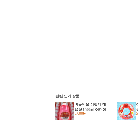
관련 인기 상품
비눗방울 리필액 대
용량 1500ml 어린이
3,000원
집 유치원 학원학교
단체 크리스마스선물
답례품