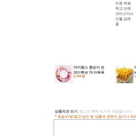
아이윙스 콩순이 손
잡이튜브 70 아동용
6,900원
원형튜브
상품의견 쓰기
(로그인 후에 쓰기가 가능합니다.)
* 욕설/비방/광고/성인 등 상품과 관련이 없거나 