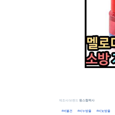
제조사/브렌드
윙스협력사
#버블건
#비누방울
#비눗방울