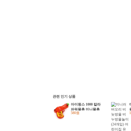
관련 인기 상품
아이윙스 1000 칼라
파워물총 미니물총
580원
권총모양물총 워터건