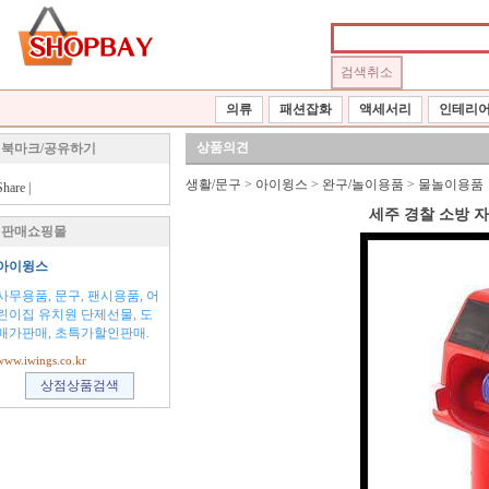
의류
패션잡화
액세서리
인테리
상품의견
북마크/공유하기
생활/문구
>
아이윙스
>
완구/놀이용품
>
물놀이용품
Share
|
세주 경찰 소방 
판매쇼핑몰
아이윙스
사무용품, 문구, 팬시용품, 어
린이집 유치원 단제선물, 도
매가판매, 초특가할인판매.
www.iwings.co.kr