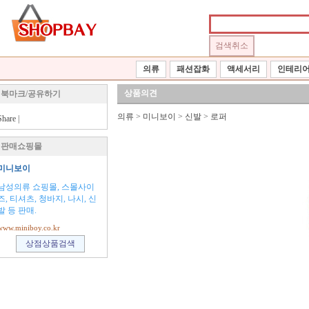
의류
패션잡화
액세서리
인테리
상품의견
북마크/공유하기
의류
>
미니보이
>
신발
>
로퍼
Share
|
판매쇼핑몰
미니보이
남성의류 쇼핑몰, 스몰사이
즈, 티셔츠, 청바지, 나시, 신
발 등 판매.
www.miniboy.co.kr