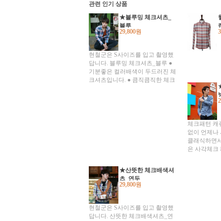
관련 인기 상품
★블루밍 체크셔츠_
블루
29,800원
현철군은 S사이즈를 입고 촬영했
답니다. 블루밍 체크셔츠_블루 ●
기분좋은 컬러배색이 두드러진 체
크셔츠입니다. ● 큼직큼직한 체크
패턴으로 세련되고 경쾌한 느낌으
로 연출가능하세요 ● 상쾌한 컬러
배색이 뿜어내는 아우라 만으로도
● 충분한 포인트룩응로 활용가능
하시구요 ● 스타일링에서 가장 중
체크패턴 캐쥬
요한 것은 레이어드인 만큼 ● 레이
없이 언제나 
어드 하기에도 어려움 없이 ● 티셔
클래식하면서
츠, 가디건 모두 잘 어울리는 아이
은 사각체크
템이랍니다^^ 피팅 컷은 촬영 시
니다. ● 단
빛의 양과 주위환경에 따라 실제
턴으로 댄디
★산뜻한 체크배색셔
색상과 다를 수 있습니다. 또한 모
자 잘 어울려
츠_연두
니터의 환경에 따라 약간의 차이가
일이에요~ ●
29,800원
있을 수 있습니다. 자세한 색상은
츠소재라 간
하단의 상세컷을 확인해주세요!
봄까지 쭈욱 
현철군은 S사이즈를 입고 촬영했
러와 보색의
답니다. 산뜻한 체크배색셔츠_연
러진 남방이랍