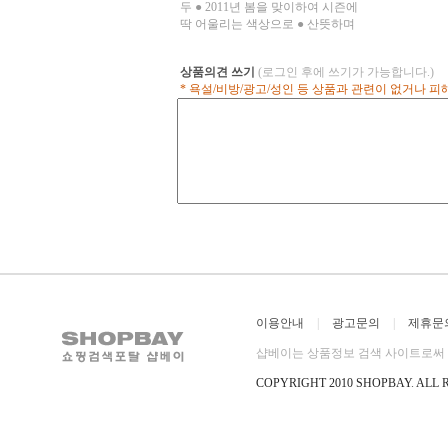
두 ● 2011년 봄을 맞이하여 시즌에
영 시 빛의 
딱 어울리는 색상으로 ● 산뜻하며
실제 색상과 
너무 촌스럽지 않는 셔츠랍니다~
한 모니터의
● 연두색과 블루, 오렌지 색의 조
차이가 있을 
상품의견 쓰기
(로그인 후에 쓰기가 가능합니다.)
합으로 ● 컬러감이 매우 돋보이며
색상은 하단
* 욕설/비방/광고/성인 등 상품과 관련이 없거나 
산뜻하게 느껴진답니다^^ ● 전체
세요!
적인 느낌이 파릇파릇한 봄이 다가
옴을 느끼게 해주는 ● 프레시한 컬
러감이랍니다. ● 이런 셔츠 하나로
봄 시즌 상콤하게 연출해보시기 바
랍니다^^ 피팅 컷은 촬영 시 빛의
양과 주위환경에 따라 실제 색상과
다를 수 있습니다. 또한 모니터의
환경에 따라 약간의 차이가 있을
수 있습니다. 자세한 색상은 하단
의 상세컷을 확인해주세요!
이용안내
|
광고문의
|
제휴문
샵베이는 상품정보 검색 사이트로써 직
COPYRIGHT 2010 SHOPBAY
.
ALL 