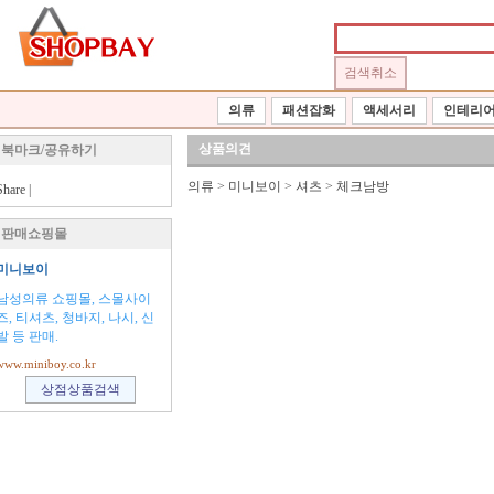
의류
패션잡화
액세서리
인테리
상품의견
북마크/공유하기
의류
>
미니보이
>
셔츠
>
체크남방
Share
|
판매쇼핑몰
미니보이
남성의류 쇼핑몰, 스몰사이
즈, 티셔츠, 청바지, 나시, 신
발 등 판매.
www.miniboy.co.kr