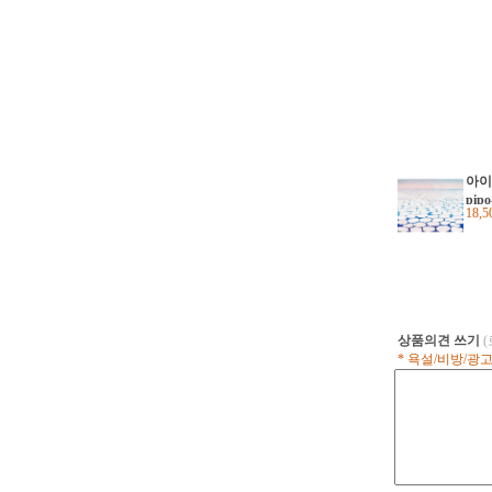
아이
pip
18,
조지
di
수채
상품의견 쓰기
* 욕설/비방/광