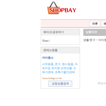
의류
상품의견
북마크/공유하기
생활/문구
>
아이
Share
|
판매쇼핑몰
아이윙스
사무용품, 문구, 팬시용품, 어
린이집 유치원 단제선물, 도
매가판매, 초특가할인판매.
www.iwings.co.kr
제조사