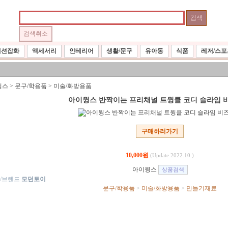
패션잡화
액세서리
인테리어
생활/문구
유아동
식품
레저/스포
윙스
>
문구/학용품
>
미술/화방용품
아이윙스 반짝이는 프리채널 트윙클 코디 슬라임 
구매하러가기
10,000원
(Update 2022.10.)
아이윙스
/브렌드
모던토이
문구/학용품
>
미술/화방용품
>
만들기재료