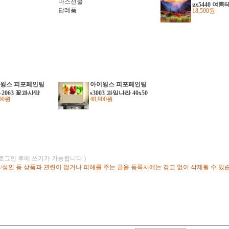
gx5440 여
18,500원
즈 diy명화그리
그림그리기
윙스 피포페인팅
아이윙스 피포페인팅
o-2063 꽃과사막
s3003 과일나라 40x50
500원
48,900원
아 오키프 40x50
3단 대형 diy명화그리
y명화그리기 유화
기 그림그리기
화그리기
(로그인 후에 쓰기가 가능합니다.)
고/성인 등 상품과 관련이 없거나 피해를 주는 글을 등록시에는 경고 없이 삭제될 수 있