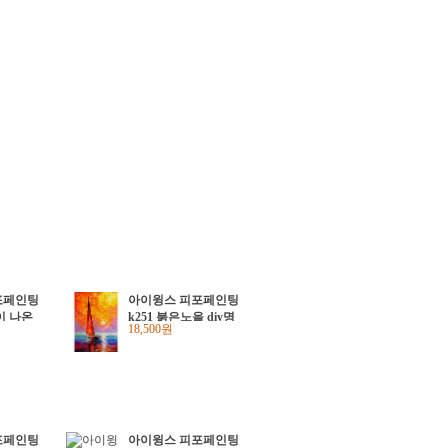
포페인팅
아이윙스 피포페인팅
들이 나온
k251 붉은노을 diy명
18,500원
명화그리
화그리기 diy그림그
기
리기
포페인팅
아이윙스 피포페인팅