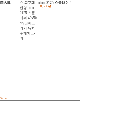
름테마시리
pipo-2125 스플래쉬 4
18,500원
기 diy
0x50 diy명화그리기
유화수채화그리기
습니다.