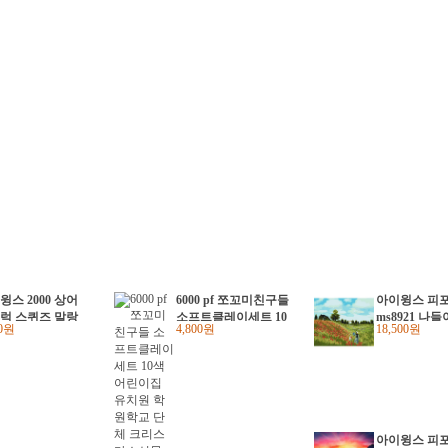
윙스 2000 상어
6000 pf 쪼꼬미친구들
아이윙스 피
럭 스퀴즈 말랑
소프트클레이세트 10
ms8921 나
00원
4,800원
18,500원
심쿵란 쫀득이 (2
색 어린이집 유치원
여인들 diy
학원학교 단체 크리
기 그림그리
스마스선물 답례품
아이윙스 피