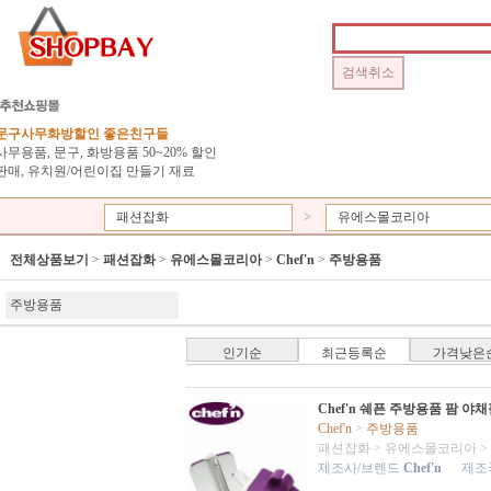
문구사무화방할인 좋은친구들
사무용품, 문구, 화방용품 50~20% 할인
판매, 유치원/어린이집 만들기 재료
패션잡화
>
유에스몰코리아
전체상품보기
>
패션잡화
>
유에스몰코리아
>
Chef'n
>
주방용품
주방용품
인기순
최근등록순
가격낮은
Chef'n 쉐픈 주방용품 팜 
Chef'n
>
주방용품
패션잡화
>
유에스몰코리아
>
제조사/브렌드
Chef'n
제조국